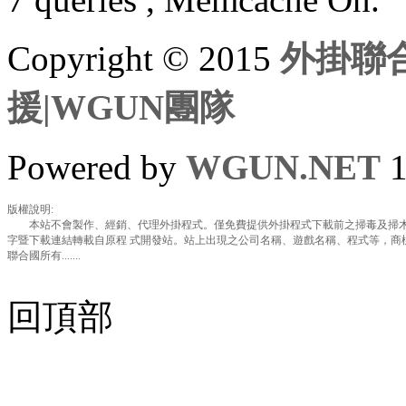
Copyright © 2015
外掛聯合
援|WGUN團隊
Powered by
WGUN.NET
1
版權說明:
本站不會製作、經銷、代理外掛程式。僅免費提供外掛程式下載前之掃毒及掃木
字暨下載連結轉載自原程 式開發站。站上出現之公司名稱、遊戲名稱、程式等，商
聯合國所有.......
回頂部