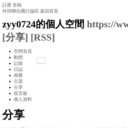
註冊
登錄
外掛聯合國討論區
返回首頁
zyy0724的個人空間
https://w
[分享]
[RSS]
空間首頁
動態
記錄
日誌
相冊
主題
分享
留言板
個人資料
分享