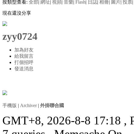
按類型查看:
全部
|
網址
|
視頻
|
音樂
|
Flash
|
日誌
|
相冊
|
圖片
|
投票
|
現在還沒分享
zyy0724
加為好友
給我留言
打個招呼
發送消息
手機版
|
Archiver
|
外掛聯合國
GMT+8, 2026-8-8 17:18
, 
7 queries , Memcache On.