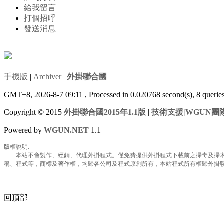
給我留言
打個招呼
發送消息
手機版
|
Archiver
|
外掛聯合國
GMT+8, 2026-8-7 09:11
, Processed in 0.020768 second(s), 8 queri
Copyright © 2015
外掛聯合國2015年1.1版
|
技術支援|WGUN團
Powered by
WGUN.NET
1.1
版權說明:
本站不會製作、經銷、代理外掛程式。僅免費提供外掛程式下載前之掃毒及掃木馬
稱、程式等，商標及著作權，均歸各公司及程式原創所有，本站程式所有權歸外掛聯合國所
回頂部