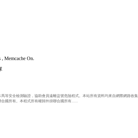
es , Memcache On.
隊
等安全檢測驗證，協助會員遠離盜號危險程式。本站所有資料均來自網際網路收集整
有。本程式所有權歸外掛聯合國所有.......