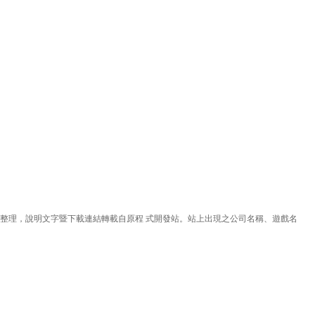
理，說明文字暨下載連結轉載自原程 式開發站。站上出現之公司名稱、遊戲名