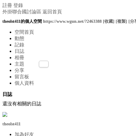
註冊
登錄
外掛聯合國討論區
返回首頁
theolst411的個人空間
https://www.wgun.net/?2463388
[收藏]
[複製]
[分
空間首頁
動態
記錄
日誌
相冊
主題
分享
留言板
個人資料
日誌
還沒有相關的日誌
theolst411
加為好友