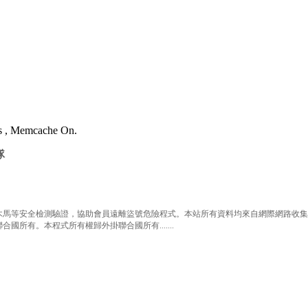
es , Memcache On.
隊
等安全檢測驗證，協助會員遠離盜號危險程式。本站所有資料均來自網際網路收集整
有。本程式所有權歸外掛聯合國所有.......