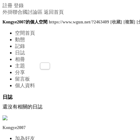
註冊
登錄
外掛聯合國討論區
返回首頁
Kongye2007的個人空間
https://www.wgun.net/?2463409
[收藏]
[複製]
[
空間首頁
動態
記錄
日誌
相冊
主題
分享
留言板
個人資料
日誌
還沒有相關的日誌
Kongye2007
加為好友