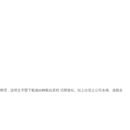
理，說明文字暨下載連結轉載自原程 式開發站。站上出現之公司名稱、遊戲名