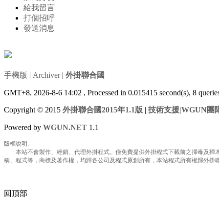
給我留言
打個招呼
發送消息
手機版
|
Archiver
|
外掛聯合國
GMT+8, 2026-8-6 14:02
, Processed in 0.015415 second(s), 8 queri
Copyright © 2015
外掛聯合國2015年1.1版
|
技術支援|WGUN團
Powered by
WGUN.NET
1.1
版權說明:
本站不會製作、經銷、代理外掛程式。僅免費提供外掛程式下載前之掃毒及掃木馬
稱、程式等，商標及著作權，均歸各公司及程式原創所有，本站程式所有權歸外掛聯合國所
回頂部