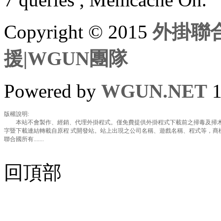
Copyright © 2015
外掛聯合
援|WGUN團隊
Powered by
WGUN.NET
1
版權說明:
本站不會製作、經銷、代理外掛程式。僅免費提供外掛程式下載前之掃毒及掃木
字暨下載連結轉載自原程 式開發站。站上出現之公司名稱、遊戲名稱、程式等，商
聯合國所有.......
回頂部