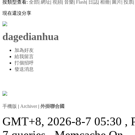
按類型查看:
全部
|
網址
|
視頻
|
音樂
|
Flash
|
日誌
|
相冊
|
圖片
|
投票
|
現在還沒分享
dagedianhua
加為好友
給我留言
打個招呼
發送消息
手機版
|
Archiver
|
外掛聯合國
GMT+8, 2026-8-7 05:30
, 
7 queries , Memcache On.