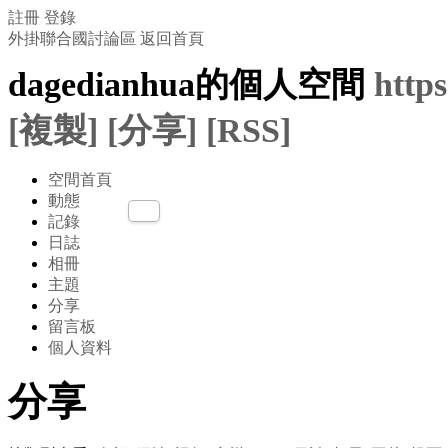
註冊
登錄
外掛聯合國討論區
返回首頁
dagedianhua的個人空間
http
[複製]
[分享]
[RSS]
空間首頁
動態
記錄
日誌
相冊
主題
分享
留言板
個人資料
分享