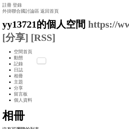
註冊
登錄
外掛聯合國討論區
返回首頁
yy13721的個人空間
https://
[分享]
[RSS]
空間首頁
動態
記錄
日誌
相冊
主題
分享
留言板
個人資料
相冊