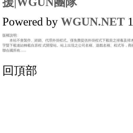
援|WGUN團隊
Powered by
WGUN.NET
1
版權說明:
本站不會製作、經銷、代理外掛程式。僅免費提供外掛程式下載前之掃毒及掃木
字暨下載連結轉載自原程 式開發站。站上出現之公司名稱、遊戲名稱、程式等，商
聯合國所有.......
回頂部