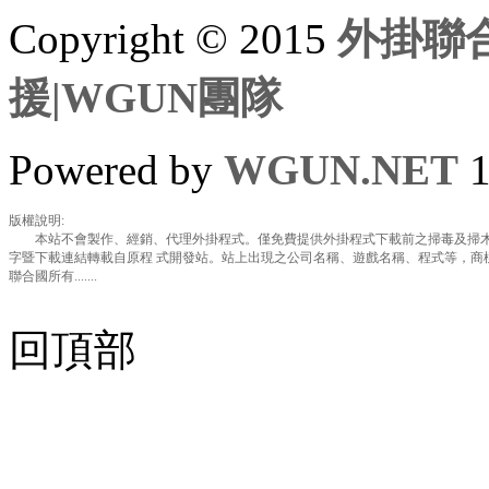
Copyright © 2015
外掛聯合
援|WGUN團隊
Powered by
WGUN.NET
1
版權說明:
本站不會製作、經銷、代理外掛程式。僅免費提供外掛程式下載前之掃毒及掃木
字暨下載連結轉載自原程 式開發站。站上出現之公司名稱、遊戲名稱、程式等，商
聯合國所有.......
回頂部