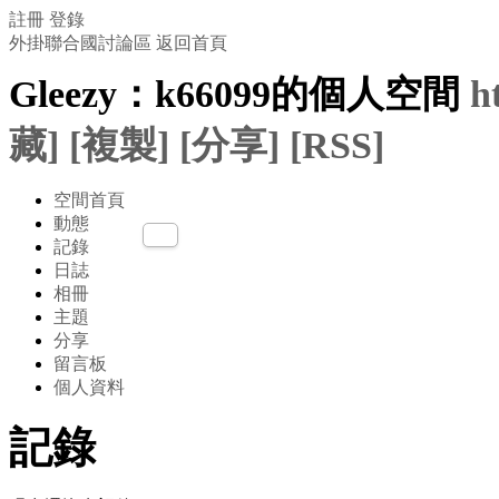
註冊
登錄
外掛聯合國討論區
返回首頁
Gleezy：k66099的個人空間
h
藏]
[複製]
[分享]
[RSS]
空間首頁
動態
記錄
日誌
相冊
主題
分享
留言板
個人資料
記錄