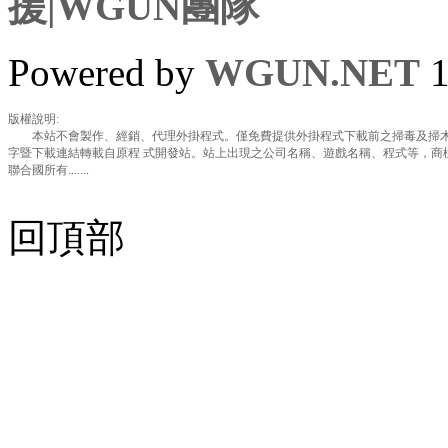
援|WGUN團隊
Powered by
WGUN.NET
1
版權說明:
本站不會製作、經銷、代理外掛程式。僅免費提供外掛程式下載前之掃毒及掃木
字暨下載連結轉載自原程 式開發站。站上出現之公司名稱、遊戲名稱、程式等，商
聯合國所有.......
回頂部