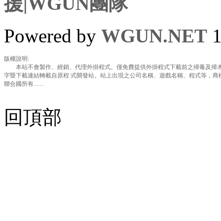
援|WGUN團隊
Powered by
WGUN.NET
1
版權說明:
本站不會製作、經銷、代理外掛程式。僅免費提供外掛程式下載前之掃毒及掃木
字暨下載連結轉載自原程 式開發站。站上出現之公司名稱、遊戲名稱、程式等，商
聯合國所有.......
回頂部