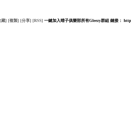
收藏]
[複製]
[分享]
[RSS]
一鍵加入晴子俱樂部所有Gleezy群組 鏈接： https://li