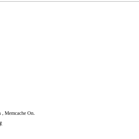
es , Memcache On.
隊