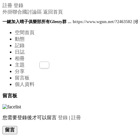
註冊
登錄
外掛聯合國討論區
返回首頁
一鍵加入晴子俱樂部所有Gleezy群 ...
https://www.wgun.net/?2463502
[
空間首頁
動態
記錄
日誌
相冊
主題
分享
留言板
個人資料
留言板
您需要登錄後才可以留言
登錄
|
註冊
留言