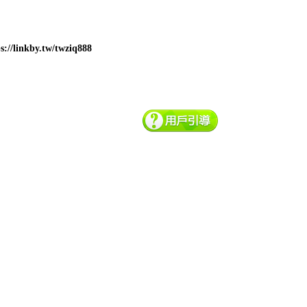
nkby.tw/twziq888