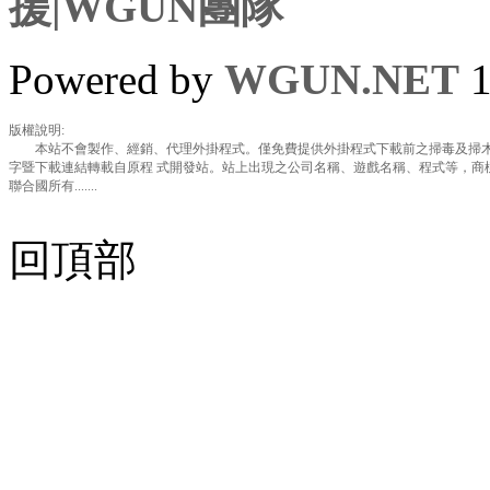
援|WGUN團隊
Powered by
WGUN.NET
1
版權說明:
本站不會製作、經銷、代理外掛程式。僅免費提供外掛程式下載前之掃毒及掃木
字暨下載連結轉載自原程 式開發站。站上出現之公司名稱、遊戲名稱、程式等，商
聯合國所有.......
回頂部