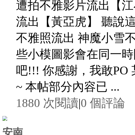
遭拍不雅影片流出【江
流出【黃亞虎】 聽說這
不雅照流出 神魔小雪不
些小模圖影會在同一時
吧!!! 你感謝，我敢P
~ 本帖部分內容已 ...
1880 次閱讀
|
0
個評論
安南