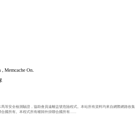
es , Memcache On.
隊
等安全檢測驗證，協助會員遠離盜號危險程式。本站所有資料均來自網際網路收集整
有。本程式所有權歸外掛聯合國所有.......