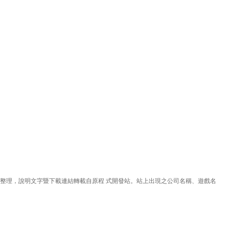
理，說明文字暨下載連結轉載自原程 式開發站。站上出現之公司名稱、遊戲名