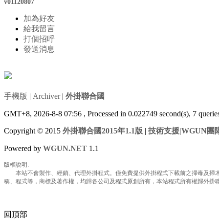
v01120807
加為好友
給我留言
打個招呼
發送消息
手機版
|
Archiver
|
外掛聯合國
GMT+8, 2026-8-8 07:56
, Processed in 0.022749 second(s), 7 queri
Copyright © 2015
外掛聯合國2015年1.1版
|
技術支援|WGUN團
Powered by
WGUN.NET
1.1
版權說明:
本站不會製作、經銷、代理外掛程式。僅免費提供外掛程式下載前之掃毒及掃木馬
稱、程式等，商標及著作權，均歸各公司及程式原創所有，本站程式所有權歸外掛聯合國所
回頂部