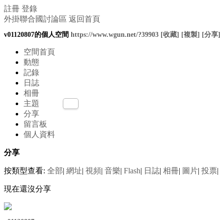
註冊
登錄
外掛聯合國討論區
返回首頁
v01120807的個人空間
https://www.wgun.net/?39903
[收藏]
[複製]
[分享
空間首頁
動態
記錄
日誌
相冊
主題
分享
留言板
個人資料
分享
按類型查看:
全部
|
網址
|
視頻
|
音樂
|
Flash
|
日誌
|
相冊
|
圖片
|
投票
|
現在還沒分享