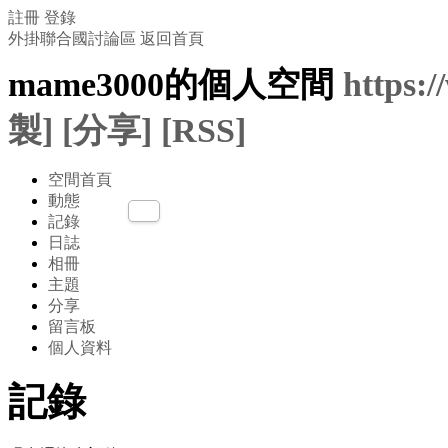
註冊
登錄
外掛聯合國討論區
返回首頁
mame3000的個人空間
https:
製]
[分享]
[RSS]
空間首頁
動態
記錄
日誌
相冊
主題
分享
留言板
個人資料
記錄