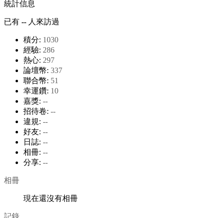
統計信息
已有
--
人來訪過
積分:
1030
經驗:
286
熱心:
297
論壇幣:
337
聯合幣:
51
幸運鑽:
10
嘉獎:
--
招待卷:
--
違規:
--
好友:
--
日誌:
--
相冊:
--
分享:
--
相冊
現在還沒有相冊
記錄