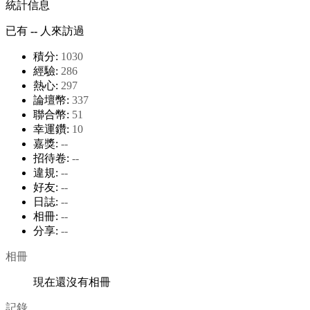
統計信息
已有
--
人來訪過
積分:
1030
經驗:
286
熱心:
297
論壇幣:
337
聯合幣:
51
幸運鑽:
10
嘉獎:
--
招待卷:
--
違規:
--
好友:
--
日誌:
--
相冊:
--
分享:
--
相冊
現在還沒有相冊
記錄