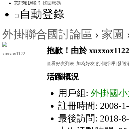
忘記密碼啦？
找回密碼
自動登錄
外掛聯合國討論區
›
家園
抱歉！由於 xuxxox
xuxxox1122
查看好友列表
|
加為好友
|
打個招呼
|
發送
活躍概況
用戶組:
外掛國小
註冊時間: 2008-1-1
最後訪問: 2018-8-6