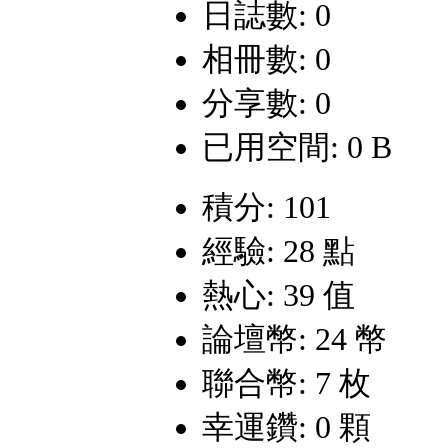
日誌數: 0
相冊數: 0
分享數: 0
已用空間: 0 B
積分: 101
經驗: 28 點
熱心: 39 值
論壇幣: 24 幣
聯合幣: 7 枚
幸運鑽: 0 顆