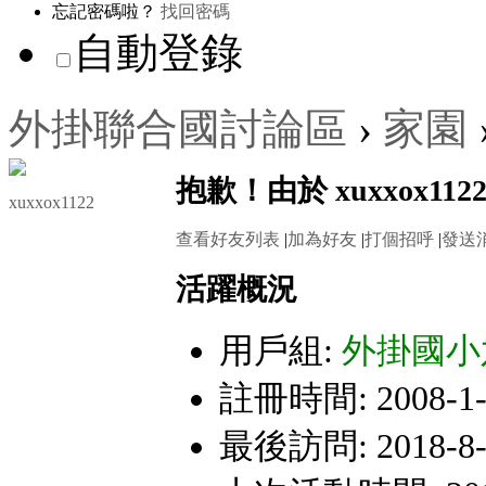
忘記密碼啦？
找回密碼
自動登錄
外掛聯合國討論區
›
家園
抱歉！由於 xuxxox
xuxxox1122
查看好友列表
|
加為好友
|
打個招呼
|
發送
活躍概況
用戶組:
外掛國小
註冊時間: 2008-1-1
最後訪問: 2018-8-6