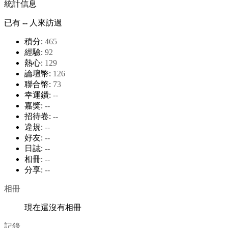
統計信息
已有
--
人來訪過
積分:
465
經驗:
92
熱心:
129
論壇幣:
126
聯合幣:
73
幸運鑽:
--
嘉獎:
--
招待卷:
--
違規:
--
好友:
--
日誌:
--
相冊:
--
分享:
--
相冊
現在還沒有相冊
記錄