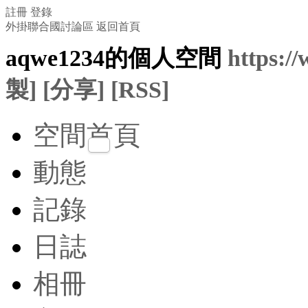
註冊
登錄
外掛聯合國討論區
返回首頁
aqwe1234的個人空間
https:/
製]
[分享]
[RSS]
空間首頁
動態
記錄
日誌
相冊