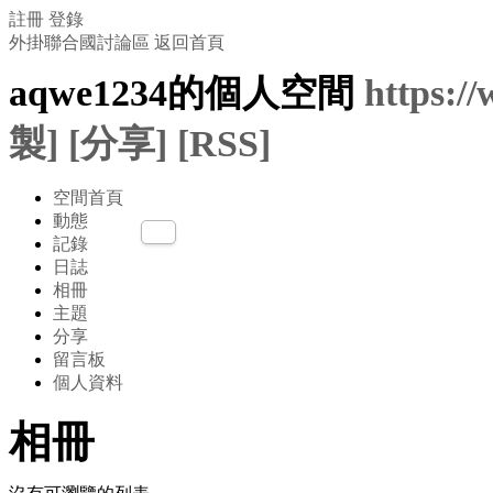
註冊
登錄
外掛聯合國討論區
返回首頁
aqwe1234的個人空間
https:/
製]
[分享]
[RSS]
空間首頁
動態
記錄
日誌
相冊
主題
分享
留言板
個人資料
相冊