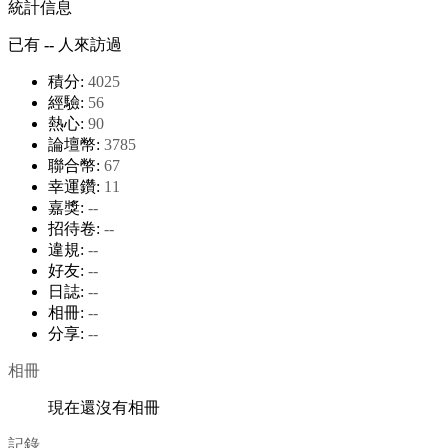
統計信息
已有
--
人來訪過
積分:
4025
經驗:
56
熱心:
90
論壇幣:
3785
聯合幣:
67
幸運鑽:
11
嘉獎:
--
招待卷:
--
違規:
--
好友:
--
日誌:
--
相冊:
--
分享:
--
相冊
現在還沒有相冊
記錄