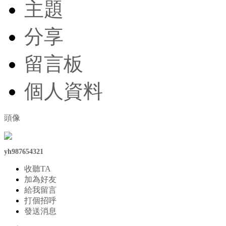
主題
分享
留言板
個人資料
頭像
yh987654321
收聽TA
加為好友
給我留言
打個招呼
發送消息