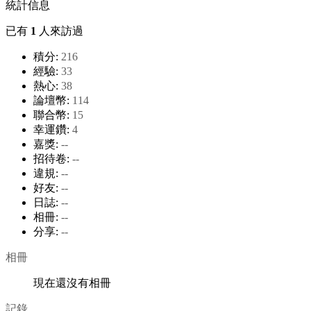
統計信息
已有
1
人來訪過
積分:
216
經驗:
33
熱心:
38
論壇幣:
114
聯合幣:
15
幸運鑽:
4
嘉獎:
--
招待卷:
--
違規:
--
好友:
--
日誌:
--
相冊:
--
分享:
--
相冊
現在還沒有相冊
記錄