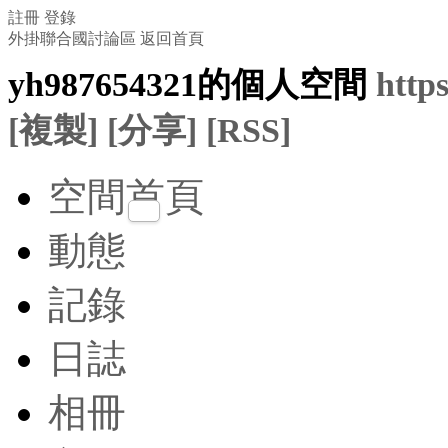
註冊
登錄
外掛聯合國討論區
返回首頁
yh987654321的個人空間
http
[複製]
[分享]
[RSS]
空間首頁
動態
記錄
日誌
相冊