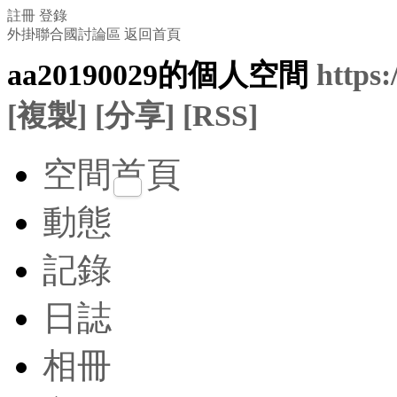
註冊
登錄
外掛聯合國討論區
返回首頁
aa20190029的個人空間
https
[複製]
[分享]
[RSS]
空間首頁
動態
記錄
日誌
相冊