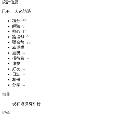
統計信息
已有
--
人來訪過
積分:
60
經驗:
9
熱心:
14
論壇幣:
9
聯合幣:
26
幸運鑽:
--
嘉獎:
--
招待卷:
--
違規:
--
好友:
--
日誌:
--
相冊:
--
分享:
--
相冊
現在還沒有相冊
記錄