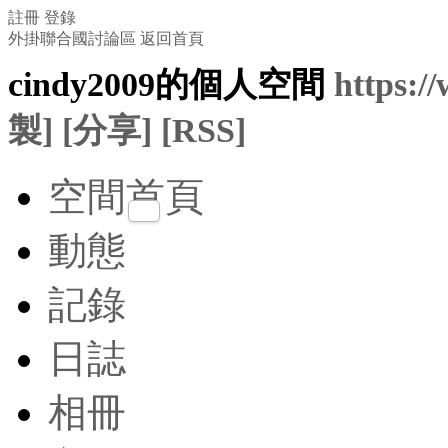
註冊
登錄
外掛聯合國討論區
返回首頁
cindy2009的個人空間
https:/
製]
[分享]
[RSS]
空間首頁
動態
記錄
日誌
相冊