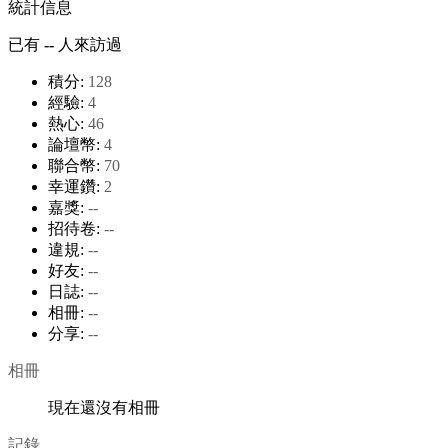
統計信息
已有
--
人來訪過
積分:
128
經驗:
4
熱心:
46
論壇幣:
4
聯合幣:
70
幸運鑽:
2
嘉獎:
--
招待卷:
--
違規:
--
好友:
--
日誌:
--
相冊:
--
分享:
--
相冊
現在還沒有相冊
記錄