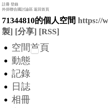
註冊
登錄
外掛聯合國討論區
返回首頁
71344810的個人空間
https:/
製]
[分享]
[RSS]
空間首頁
動態
記錄
日誌
相冊