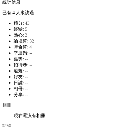
統計信息
已有
4
人來訪過
積分:
43
經驗:
5
熱心:
2
論壇幣:
32
聯合幣:
4
幸運鑽:
--
嘉獎:
--
招待卷:
--
違規:
--
好友:
--
日誌:
--
相冊:
--
分享:
--
相冊
現在還沒有相冊
記錄