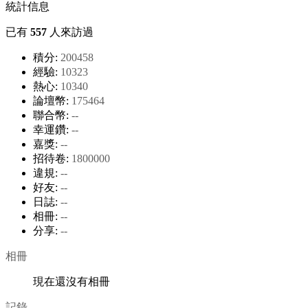
統計信息
已有
557
人來訪過
積分:
200458
經驗:
10323
熱心:
10340
論壇幣:
175464
聯合幣:
--
幸運鑽:
--
嘉獎:
--
招待卷:
1800000
違規:
--
好友:
--
日誌:
--
相冊:
--
分享:
--
相冊
現在還沒有相冊
記錄