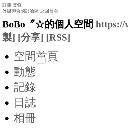
註冊
登錄
外掛聯合國討論區
返回首頁
BoBo〞☆的個人空間
https:/
製]
[分享]
[RSS]
空間首頁
動態
記錄
日誌
相冊