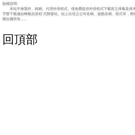
版權說明:
本站不會製作、經銷、代理外掛程式。僅免費提供外掛程式下載前之掃毒及掃木
字暨下載連結轉載自原程 式開發站。站上出現之公司名稱、遊戲名稱、程式等，商
聯合國所有.......
回頂部