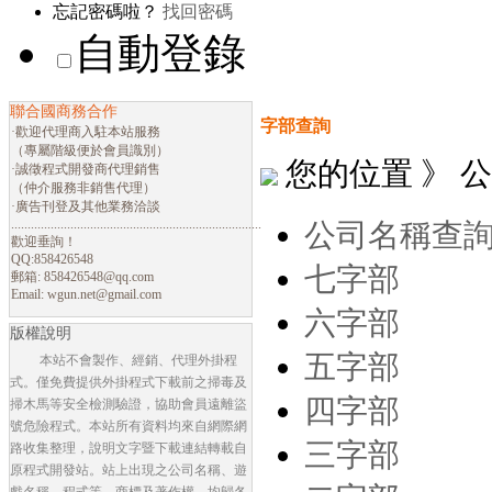
忘記密碼啦？
找回密碼
自動登錄
聯合國商務合作
字部查詢
·歡迎代理商入駐本站服務
（專屬階級便於會員識別）
您的位置 》 
·誠徵程式開發商代理銷售
（仲介服務非銷售代理）
·廣告刊登及其他業務洽談
............................................................................
公司名稱查
歡迎垂詢！
QQ:858426548
七字部
郵箱:
858426548@qq.com
Email:
wgun.net@gmail.com
六字部
版權說明
五字部
本站不會製作、經銷、代理外掛程
式。僅免費提供外掛程式下載前之掃毒及
四字部
掃木馬等安全檢測驗證，協助會員遠離盜
號危險程式。本站所有資料均來自網際網
三字部
路收集整理，說明文字暨下載連結轉載自
原程式開發站。站上出現之公司名稱、遊
戲名稱、程式等，商標及著作權，均歸各