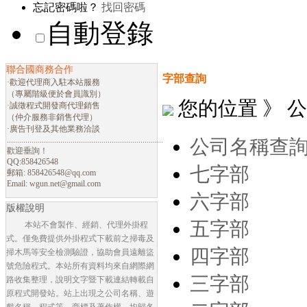
忘記密碼啦？
找回密碼
自動登錄
聯合國商務合作
字部查詢
·歡迎代理商入駐本站服務
（專屬階級便於會員識別）
您的位置 》 
·誠徵程式開發商代理銷售
（仲介服務非銷售代理）
·廣告刊登及其他業務洽談
............................................................................
公司名稱查
歡迎垂詢！
QQ:858426548
七字部
郵箱:
858426548@qq.com
Email:
wgun.net@gmail.com
六字部
版權說明
五字部
本站不會製作、經銷、代理外掛程
式。僅免費提供外掛程式下載前之掃毒及
四字部
掃木馬等安全檢測驗證，協助會員遠離盜
號危險程式。本站所有資料均來自網際網
三字部
路收集整理，說明文字暨下載連結轉載自
原程式開發站。站上出現之公司名稱、遊
戲名稱、程式等，商標及著作權，均歸各