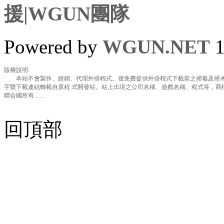
援|WGUN團隊
Powered by
WGUN.NET
1
版權說明:
本站不會製作、經銷、代理外掛程式。僅免費提供外掛程式下載前之掃毒及掃木
字暨下載連結轉載自原程 式開發站。站上出現之公司名稱、遊戲名稱、程式等，商
聯合國所有.......
回頂部