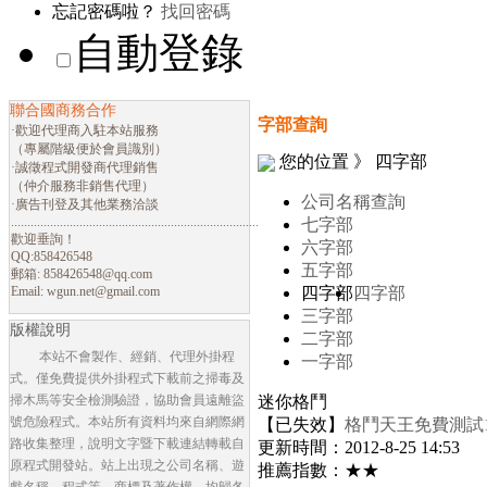
忘記密碼啦？
找回密碼
自動登錄
聯合國商務合作
字部查詢
·歡迎代理商入駐本站服務
（專屬階級便於會員識別）
您的位置 》 四字部
·誠徵程式開發商代理銷售
（仲介服務非銷售代理）
公司名稱查詢
·廣告刊登及其他業務洽談
............................................................................
七字部
歡迎垂詢！
六字部
QQ:858426548
五字部
郵箱:
858426548@qq.com
Email:
wgun.net@gmail.com
四字部
四字部
三字部
版權說明
二字部
本站不會製作、經銷、代理外掛程
一字部
式。僅免費提供外掛程式下載前之掃毒及
掃木馬等安全檢測驗證，協助會員遠離盜
迷你格鬥
號危險程式。本站所有資料均來自網際網
【已失效】
格鬥天王免費測試
路收集整理，說明文字暨下載連結轉載自
更新時間：2012-8-25 14:53
原程式開發站。站上出現之公司名稱、遊
推薦指數：★★
戲名稱、程式等，商標及著作權，均歸各