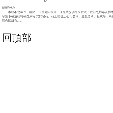
版權說明:
本站不會製作、經銷、代理外掛程式。僅免費提供外掛程式下載前之掃毒及掃木
字暨下載連結轉載自原程 式開發站。站上出現之公司名稱、遊戲名稱、程式等，商
聯合國所有.......
回頂部