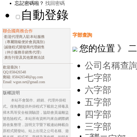
忘記密碼啦？
找回密碼
自動登錄
聯合國商務合作
字部查詢
·歡迎代理商入駐本站服務
（專屬階級便於會員識別）
您的位置 》 
·誠徵程式開發商代理銷售
（仲介服務非銷售代理）
·廣告刊登及其他業務洽談
............................................................................
公司名稱查
歡迎垂詢！
QQ:858426548
七字部
郵箱:
858426548@qq.com
Email:
wgun.net@gmail.com
六字部
版權說明
五字部
本站不會製作、經銷、代理外掛程
式。僅免費提供外掛程式下載前之掃毒及
四字部
掃木馬等安全檢測驗證，協助會員遠離盜
號危險程式。本站所有資料均來自網際網
三字部
路收集整理，說明文字暨下載連結轉載自
原程式開發站。站上出現之公司名稱、遊
二字部
戲名稱、程式等，商標及著作權，均歸各