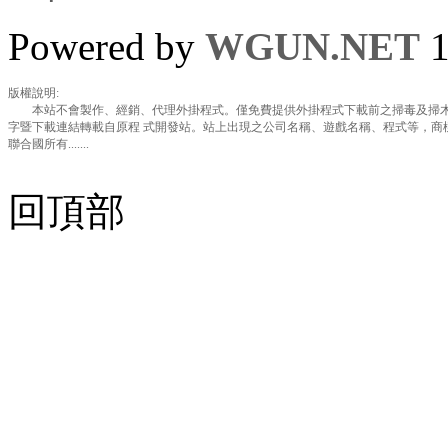
Powered by
WGUN.NET
1
版權說明:
本站不會製作、經銷、代理外掛程式。僅免費提供外掛程式下載前之掃毒及掃木
字暨下載連結轉載自原程 式開發站。站上出現之公司名稱、遊戲名稱、程式等，商
聯合國所有.......
回頂部