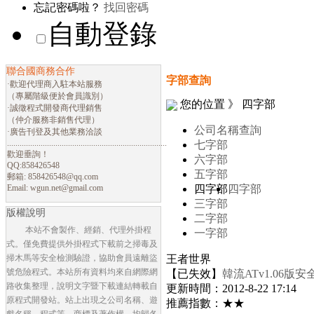
忘記密碼啦？
找回密碼
自動登錄
聯合國商務合作
字部查詢
·歡迎代理商入駐本站服務
（專屬階級便於會員識別）
您的位置 》 四字部
·誠徵程式開發商代理銷售
（仲介服務非銷售代理）
公司名稱查詢
·廣告刊登及其他業務洽談
............................................................................
七字部
歡迎垂詢！
六字部
QQ:858426548
五字部
郵箱:
858426548@qq.com
Email:
wgun.net@gmail.com
四字部
四字部
三字部
版權說明
二字部
本站不會製作、經銷、代理外掛程
一字部
式。僅免費提供外掛程式下載前之掃毒及
掃木馬等安全檢測驗證，協助會員遠離盜
王者世界
號危險程式。本站所有資料均來自網際網
【已失效】
韓流ATv1.06
路收集整理，說明文字暨下載連結轉載自
更新時間：2012-8-22 17:14
原程式開發站。站上出現之公司名稱、遊
推薦指數：★★
戲名稱、程式等，商標及著作權，均歸各