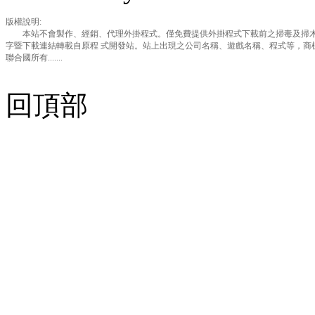
版權說明:
本站不會製作、經銷、代理外掛程式。僅免費提供外掛程式下載前之掃毒及掃木
字暨下載連結轉載自原程 式開發站。站上出現之公司名稱、遊戲名稱、程式等，商
聯合國所有.......
回頂部