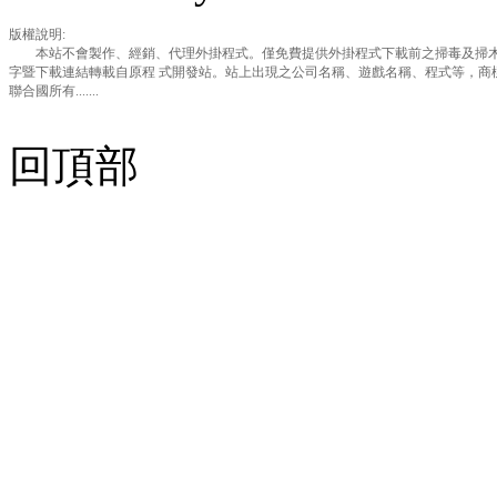
版權說明:
本站不會製作、經銷、代理外掛程式。僅免費提供外掛程式下載前之掃毒及掃木
字暨下載連結轉載自原程 式開發站。站上出現之公司名稱、遊戲名稱、程式等，商
聯合國所有.......
回頂部