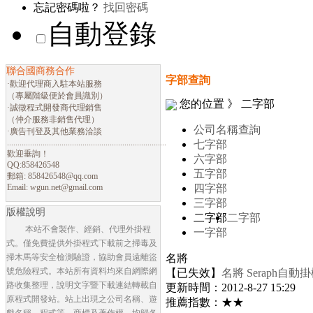
忘記密碼啦？
找回密碼
自動登錄
聯合國商務合作
字部查詢
·歡迎代理商入駐本站服務
（專屬階級便於會員識別）
您的位置 》 二字部
·誠徵程式開發商代理銷售
（仲介服務非銷售代理）
公司名稱查詢
·廣告刊登及其他業務洽談
............................................................................
七字部
歡迎垂詢！
六字部
QQ:858426548
五字部
郵箱:
858426548@qq.com
Email:
wgun.net@gmail.com
四字部
三字部
版權說明
二字部
二字部
本站不會製作、經銷、代理外掛程
一字部
式。僅免費提供外掛程式下載前之掃毒及
掃木馬等安全檢測驗證，協助會員遠離盜
名將
號危險程式。本站所有資料均來自網際網
【已失效】
名將 Seraph
路收集整理，說明文字暨下載連結轉載自
更新時間：2012-8-27 15:29
原程式開發站。站上出現之公司名稱、遊
推薦指數：★★
戲名稱、程式等，商標及著作權，均歸各