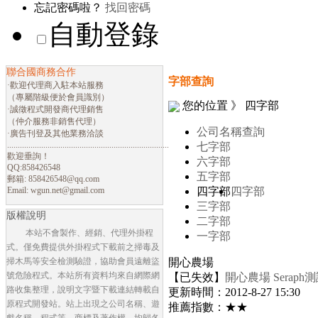
忘記密碼啦？
找回密碼
自動登錄
聯合國商務合作
字部查詢
·歡迎代理商入駐本站服務
（專屬階級便於會員識別）
您的位置 》 四字部
·誠徵程式開發商代理銷售
（仲介服務非銷售代理）
公司名稱查詢
·廣告刊登及其他業務洽談
............................................................................
七字部
歡迎垂詢！
六字部
QQ:858426548
五字部
郵箱:
858426548@qq.com
Email:
wgun.net@gmail.com
四字部
四字部
三字部
版權說明
二字部
本站不會製作、經銷、代理外掛程
一字部
式。僅免費提供外掛程式下載前之掃毒及
掃木馬等安全檢測驗證，協助會員遠離盜
開心農場
號危險程式。本站所有資料均來自網際網
【已失效】
開心農場 Sera
路收集整理，說明文字暨下載連結轉載自
更新時間：2012-8-27 15:30
原程式開發站。站上出現之公司名稱、遊
推薦指數：★★
戲名稱、程式等，商標及著作權，均歸各