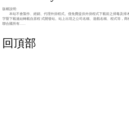
版權說明:
本站不會製作、經銷、代理外掛程式。僅免費提供外掛程式下載前之掃毒及掃木
字暨下載連結轉載自原程 式開發站。站上出現之公司名稱、遊戲名稱、程式等，商
聯合國所有.......
回頂部