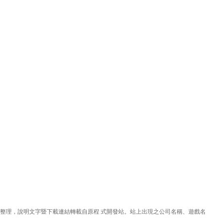
理，說明文字暨下載連結轉載自原程 式開發站。站上出現之公司名稱、遊戲名