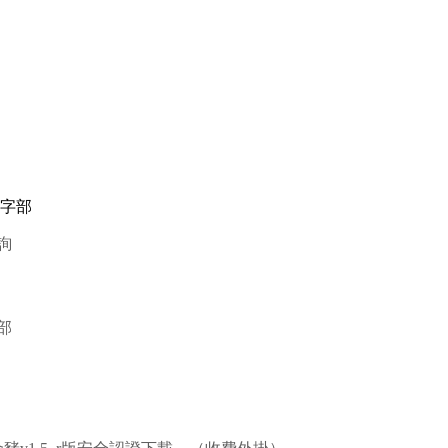
四字部
詢
部