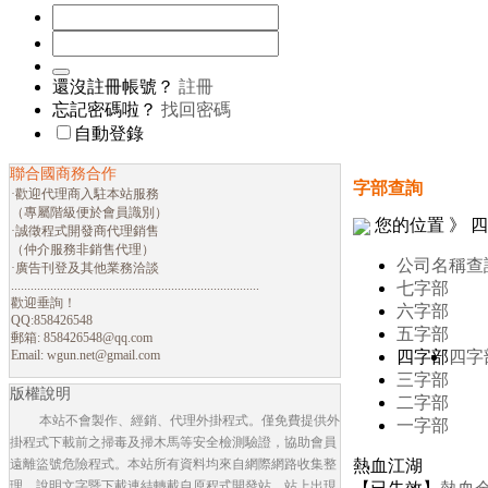
還沒註冊帳號？
註冊
忘記密碼啦？
找回密碼
自動登錄
聯合國商務合作
字部查詢
·歡迎代理商入駐本站服務
（專屬階級便於會員識別）
您的位置 》 
·誠徵程式開發商代理銷售
（仲介服務非銷售代理）
公司名稱查
·廣告刊登及其他業務洽談
............................................................................
七字部
歡迎垂詢！
六字部
QQ:858426548
五字部
郵箱:
858426548@qq.com
Email:
wgun.net@gmail.com
四字部
四字
三字部
版權說明
二字部
本站不會製作、經銷、代理外掛程式。僅免費提供外
一字部
掛程式下載前之掃毒及掃木馬等安全檢測驗證，協助會員
遠離盜號危險程式。本站所有資料均來自網際網路收集整
熱血江湖
理，說明文字暨下載連結轉載自原程式開發站。站上出現