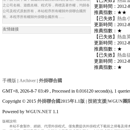
【已失效】
熱血金
之公司名稱、遊戲名稱、程式等，商標及著作權，均歸各
更新時間：2012-8-2
公司及程式原創所有，本站程序所有權歸外掛聯合國所
推薦指數：★★
有。本程序所有權歸外掛聯合國所有.......
【已失效】
熱血小
更新時間：2012-8-2
友情鏈接
推薦指數：★
【已失效】
熱血英
更新時間：2012-8-2
推薦指數：★
【已失效】
熱血征
更新時間：2012-8-2
推薦指數：★
手機版
|
Archiver
|
外掛聯合國
GMT+8, 2026-8-7 03:49
, Processed in 0.016120 second(s), 1 queri
Copyright © 2015
外掛聯合國2015年1.1版
|
技術支援|WGUN團
Powered by
WGUN.NET
1.1
版權說明:
本站不會製作、經銷、代理外掛程式。僅免費提供外掛程式下載前之掃毒及掃木馬