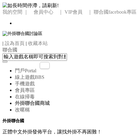
我的空間
｜ 會員中心 ｜
VIP會員 ｜
聯合國facebook專區
|
設為首頁
|
收藏本站
聯合國
門戶
Portal
線上遊戲
BBS
手機遊戲
會員專區
在線掃毒
外掛聯合國商城
改暱稱
外掛聯合國
正體中文外掛發佈平台，讓找外掛不再困難！