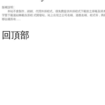
版權說明:
本站不會製作、經銷、代理外掛程式。僅免費提供外掛程式下載前之掃毒及掃木
字暨下載連結轉載自原程 式開發站。站上出現之公司名稱、遊戲名稱、程式等，商
聯合國所有.......
回頂部