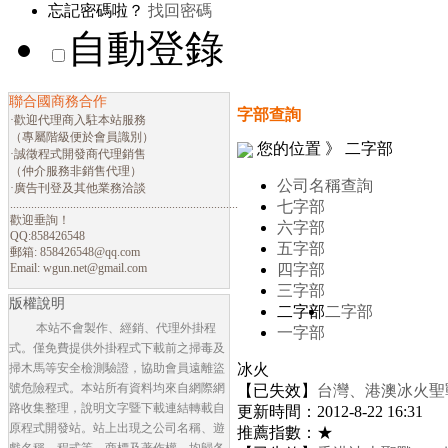
忘記密碼啦？
找回密碼
自動登錄
聯合國商務合作
字部查詢
·歡迎代理商入駐本站服務
（專屬階級便於會員識別）
您的位置 》 二字部
·誠徵程式開發商代理銷售
（仲介服務非銷售代理）
公司名稱查詢
·廣告刊登及其他業務洽談
............................................................................
七字部
歡迎垂詢！
六字部
QQ:858426548
五字部
郵箱:
858426548@qq.com
Email:
wgun.net@gmail.com
四字部
三字部
版權說明
二字部
二字部
本站不會製作、經銷、代理外掛程
一字部
式。僅免費提供外掛程式下載前之掃毒及
掃木馬等安全檢測驗證，協助會員遠離盜
冰火
號危險程式。本站所有資料均來自網際網
【已失效】
台灣、港澳冰火聖
路收集整理，說明文字暨下載連結轉載自
更新時間：2012-8-22 16:31
原程式開發站。站上出現之公司名稱、遊
推薦指數：★
戲名稱、程式等，商標及著作權，均歸各