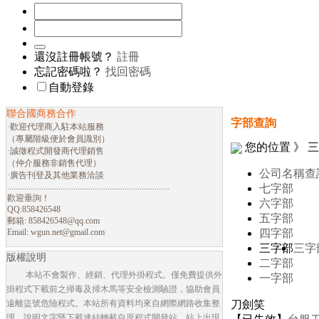
還沒註冊帳號？
註冊
忘記密碼啦？
找回密碼
自動登錄
聯合國商務合作
字部查詢
·歡迎代理商入駐本站服務
（專屬階級便於會員識別）
您的位置 》 
·誠徵程式開發商代理銷售
（仲介服務非銷售代理）
公司名稱查
·廣告刊登及其他業務洽談
............................................................................
七字部
歡迎垂詢！
六字部
QQ:858426548
五字部
郵箱:
858426548@qq.com
Email:
wgun.net@gmail.com
四字部
三字部
三字
版權說明
二字部
本站不會製作、經銷、代理外掛程式。僅免費提供外
一字部
掛程式下載前之掃毒及掃木馬等安全檢測驗證，協助會員
遠離盜號危險程式。本站所有資料均來自網際網路收集整
刀劍笑
理，說明文字暨下載連結轉載自原程式開發站。站上出現