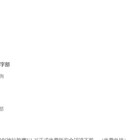
三字部
詢
部