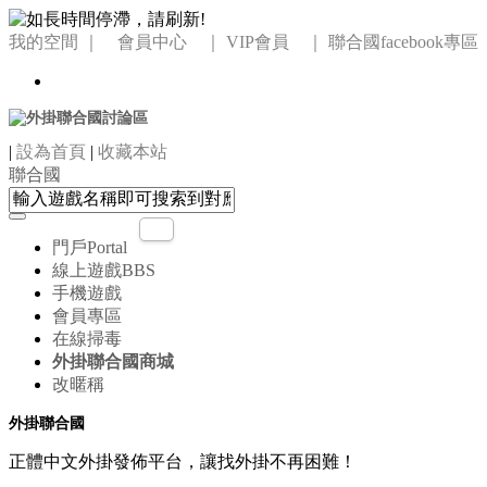
我的空間
｜ 會員中心 ｜
VIP會員 ｜
聯合國facebook專區
|
設為首頁
|
收藏本站
聯合國
門戶
Portal
線上遊戲
BBS
手機遊戲
會員專區
在線掃毒
外掛聯合國商城
改暱稱
外掛聯合國
正體中文外掛發佈平台，讓找外掛不再困難！