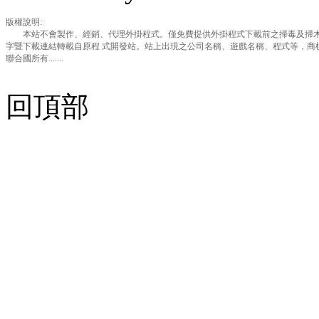
版權說明:
本站不會製作、經銷、代理外掛程式。僅免費提供外掛程式下載前之掃毒及掃木
字暨下載連結轉載自原程 式開發站。站上出現之公司名稱、遊戲名稱、程式等，商
聯合國所有.......
回頂部