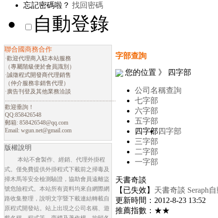
忘記密碼啦？
找回密碼
自動登錄
聯合國商務合作
字部查詢
·歡迎代理商入駐本站服務
（專屬階級便於會員識別）
您的位置 》 四字部
·誠徵程式開發商代理銷售
（仲介服務非銷售代理）
公司名稱查詢
·廣告刊登及其他業務洽談
............................................................................
七字部
歡迎垂詢！
六字部
QQ:858426548
五字部
郵箱:
858426548@qq.com
Email:
wgun.net@gmail.com
四字部
四字部
三字部
版權說明
二字部
本站不會製作、經銷、代理外掛程
一字部
式。僅免費提供外掛程式下載前之掃毒及
掃木馬等安全檢測驗證，協助會員遠離盜
天書奇談
號危險程式。本站所有資料均來自網際網
【已失效】
天書奇談 Sera
路收集整理，說明文字暨下載連結轉載自
更新時間：2012-8-23 13:52
原程式開發站。站上出現之公司名稱、遊
推薦指數：★★
戲名稱、程式等，商標及著作權，均歸各