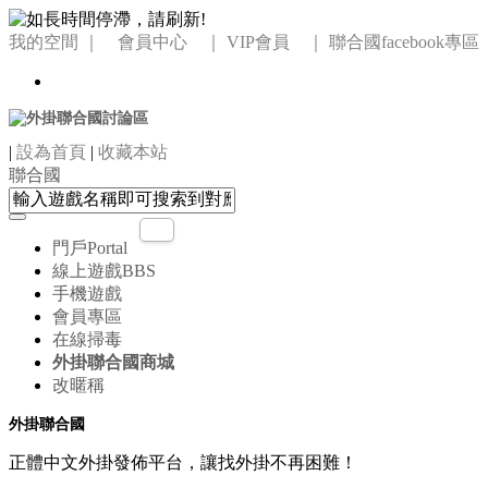
我的空間
｜ 會員中心 ｜
VIP會員 ｜
聯合國facebook專區
|
設為首頁
|
收藏本站
聯合國
門戶
Portal
線上遊戲
BBS
手機遊戲
會員專區
在線掃毒
外掛聯合國商城
改暱稱
外掛聯合國
正體中文外掛發佈平台，讓找外掛不再困難！