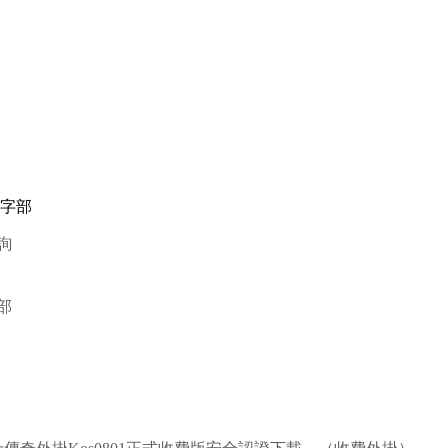
五字部
詢
部