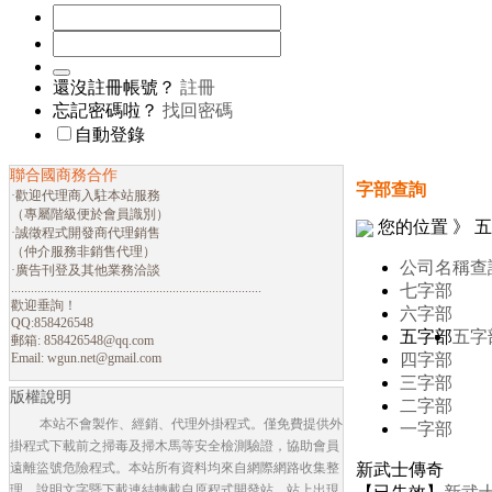
還沒註冊帳號？
註冊
忘記密碼啦？
找回密碼
自動登錄
聯合國商務合作
字部查詢
·歡迎代理商入駐本站服務
（專屬階級便於會員識別）
您的位置 》 
·誠徵程式開發商代理銷售
（仲介服務非銷售代理）
公司名稱查
·廣告刊登及其他業務洽談
............................................................................
七字部
歡迎垂詢！
六字部
QQ:858426548
五字部
五字
郵箱:
858426548@qq.com
Email:
wgun.net@gmail.com
四字部
三字部
版權說明
二字部
本站不會製作、經銷、代理外掛程式。僅免費提供外
一字部
掛程式下載前之掃毒及掃木馬等安全檢測驗證，協助會員
遠離盜號危險程式。本站所有資料均來自網際網路收集整
新武士傳奇
理，說明文字暨下載連結轉載自原程式開發站。站上出現