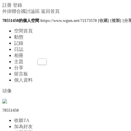
註冊
登錄
外掛聯合國討論區
返回首頁
78551450的個人空間
https://www.wgun.net/?2173570
[收藏]
[複製]
[分享
空間首頁
動態
記錄
日誌
相冊
主題
分享
留言板
個人資料
頭像
78551450
收聽TA
加為好友