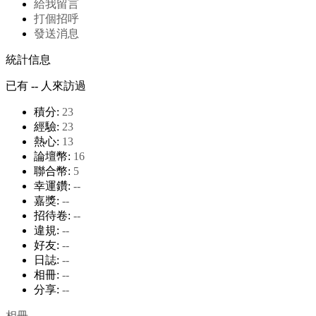
給我留言
打個招呼
發送消息
統計信息
已有
--
人來訪過
積分:
23
經驗:
23
熱心:
13
論壇幣:
16
聯合幣:
5
幸運鑽:
--
嘉獎:
--
招待卷:
--
違規:
--
好友:
--
日誌:
--
相冊:
--
分享:
--
相冊