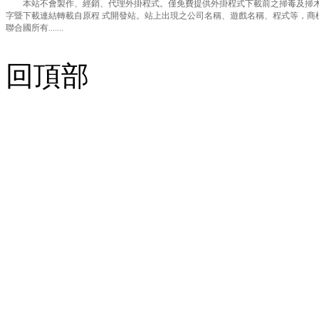
本站不會製作、經銷、代理外掛程式。僅免費提供外掛程式下載前之掃毒及掃木
字暨下載連結轉載自原程 式開發站。站上出現之公司名稱、遊戲名稱、程式等，商
聯合國所有.......
回頂部