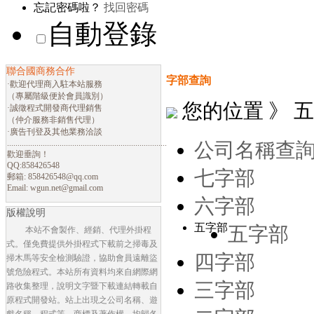
忘記密碼啦？
找回密碼
自動登錄
聯合國商務合作
字部查詢
·歡迎代理商入駐本站服務
（專屬階級便於會員識別）
您的位置 》 
·誠徵程式開發商代理銷售
（仲介服務非銷售代理）
·廣告刊登及其他業務洽談
............................................................................
公司名稱查
歡迎垂詢！
QQ:858426548
七字部
郵箱:
858426548@qq.com
Email:
wgun.net@gmail.com
六字部
版權說明
五字部
五字部
本站不會製作、經銷、代理外掛程
式。僅免費提供外掛程式下載前之掃毒及
四字部
掃木馬等安全檢測驗證，協助會員遠離盜
號危險程式。本站所有資料均來自網際網
三字部
路收集整理，說明文字暨下載連結轉載自
原程式開發站。站上出現之公司名稱、遊
戲名稱、程式等，商標及著作權，均歸各